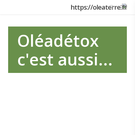
Menu
Skip
to
main
content
Oléadétox
c'est aussi...