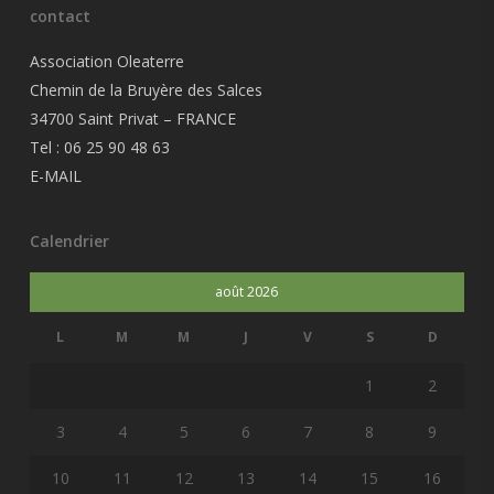
contact
Association Oleaterre
Chemin de la Bruyère des Salces
34700 Saint Privat – FRANCE
Tel : 06 25 90 48 63
E-MAIL
Calendrier
août 2026
L
M
M
J
V
S
D
1
2
3
4
5
6
7
8
9
10
11
12
13
14
15
16