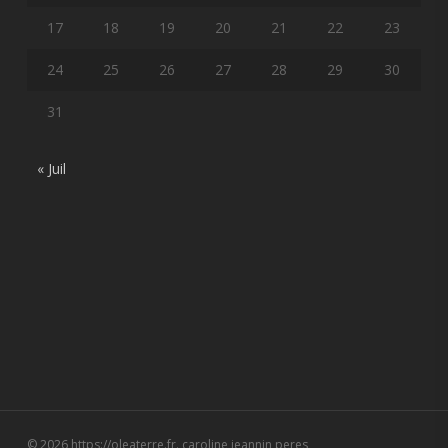
17
18
19
20
21
22
23
24
25
26
27
28
29
30
31
« Juil
© 2026 https://oleaterre.fr. caroline jeannin peres