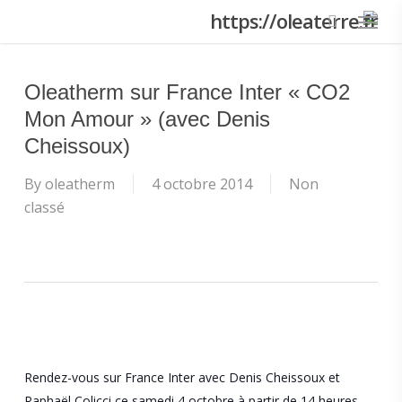
Menu
Skip
to
main
content
Oleatherm sur France Inter « CO2
Mon Amour » (avec Denis
Cheissoux)
By
oleatherm
4 octobre 2014
Non
classé
Rendez-vous sur France Inter avec Denis Cheissoux et
Raphaël Colicci ce samedi 4 octobre à partir de 14 heures.